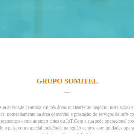
GRUPO SOMITEL
a atividade centrada em três áreas nucleares de negócio: instalações el
ltice, nomeadamente na área comercial e prestação de serviços de inf
a segmentos como as smart cities ou IoT.Com a sua sede operacional e c
o o país, com especial incidência na região centro, com unidades opera